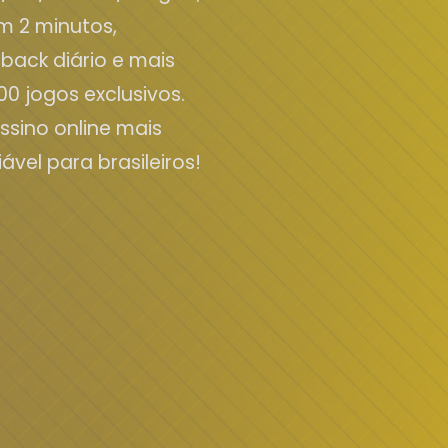
em 2 minutos,
back diário e mais
00 jogos exclusivos.
ssino online mais
ável para brasileiros!