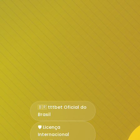
🇧🇷 tttbet Oficial do
Brasil
🛡️ Licença
Internacional