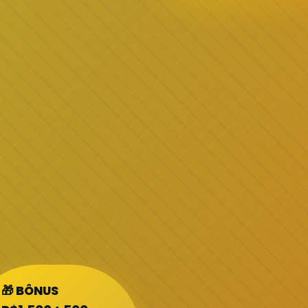
🎁 BÔNUS