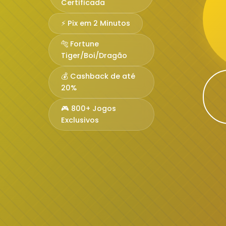
Certificada
⚡ Pix em 2 Minutos
🐅 Fortune
Tiger/Boi/Dragão
💰 Cashback de até
20%
🎮 800+ Jogos
Exclusivos