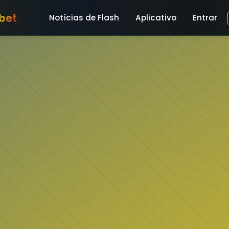
tbet
Notícias de Flash
Aplicativo
Entrar