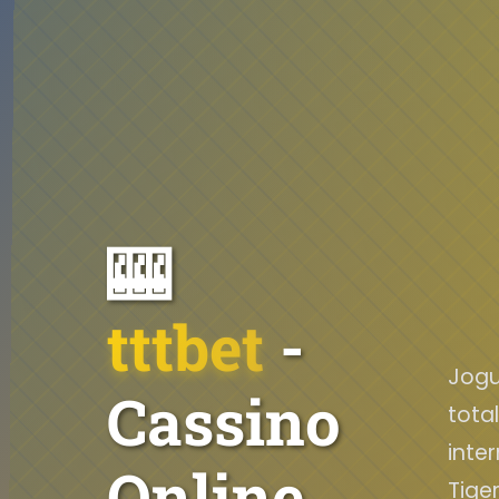
🎰
tttbet
-
Jogu
Cassino
tota
inte
Online
Tige