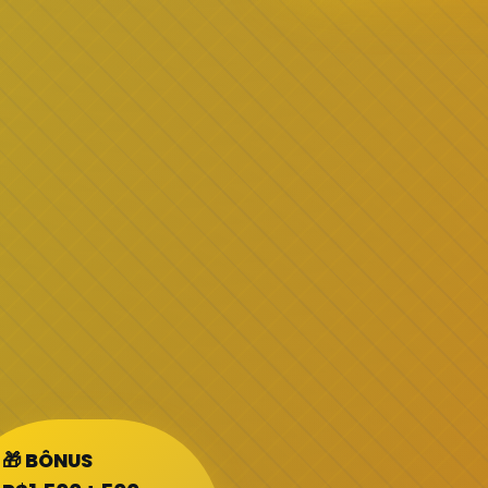
🎁 BÔNUS