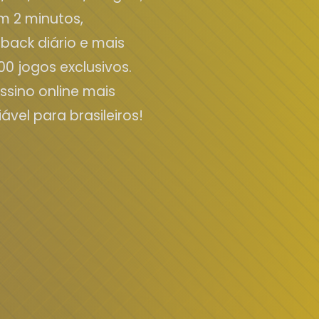
em 2 minutos,
back diário e mais
00 jogos exclusivos.
ssino online mais
ável para brasileiros!