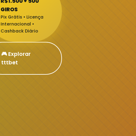
R$1.500 + 500
GIROS
Pix Grátis • Licença
Internacional •
Cashback Diário
🎮 Explorar
tttbet