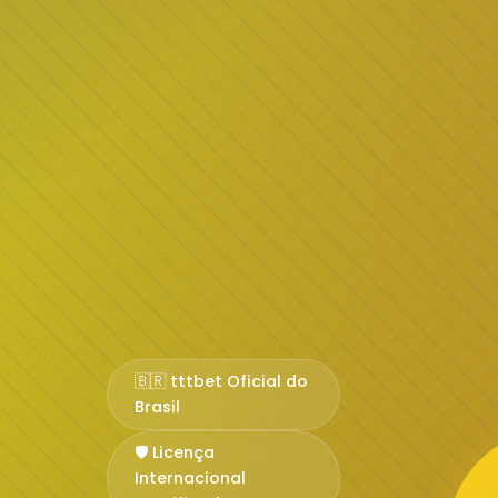
🇧🇷 tttbet Oficial do
Brasil
🛡️ Licença
Internacional