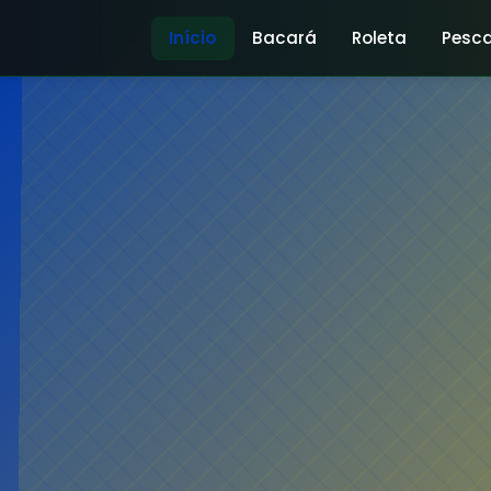
Início
Bacará
Roleta
Pesc