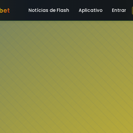
tbet
Notícias de Flash
Aplicativo
Entrar