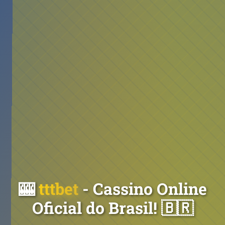
🎰
tttbet
- Cassino Online
Oficial do Brasil! 🇧🇷