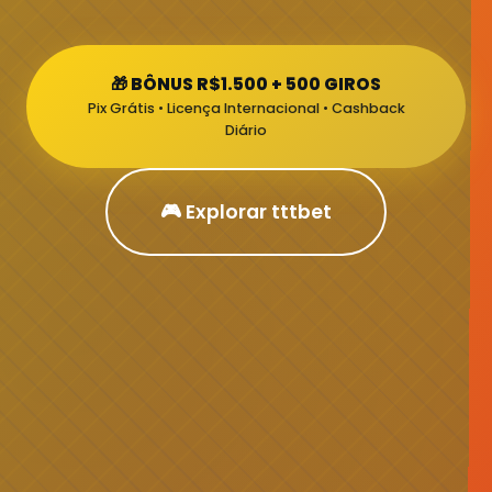
🎁 BÔNUS R$1.500 + 500 GIROS
Pix Grátis • Licença Internacional • Cashback
Diário
🎮 Explorar tttbet