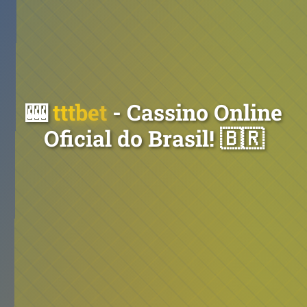
🎰
tttbet
- Cassino Online
Oficial do Brasil! 🇧🇷