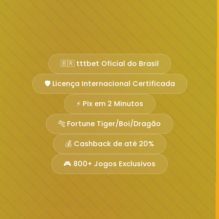
🇧🇷 tttbet Oficial do Brasil
🛡️ Licença Internacional Certificada
⚡ Pix em 2 Minutos
🐅 Fortune Tiger/Boi/Dragão
💰 Cashback de até 20%
🎮 800+ Jogos Exclusivos