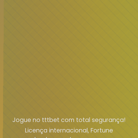
Jogue no tttbet com total segurança!
Licença internacional, Fortune