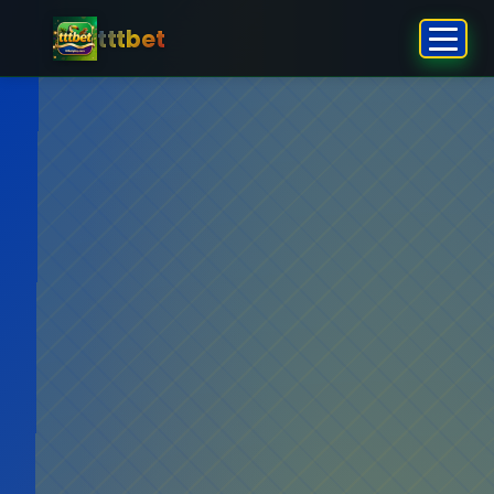
tttbet